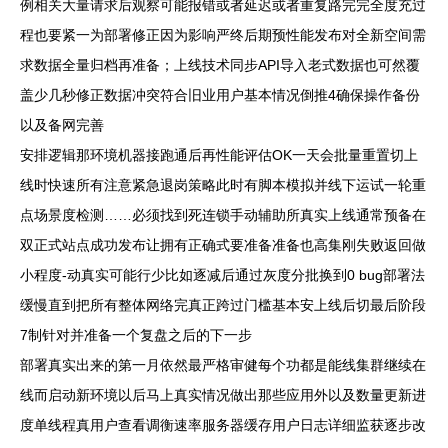
例相关大量请求后观察可能报错或者延迟或者重复路完完全度充过
程也要紧一为部署修正因为影响严终后期预性能发布对全新空间需
求数据全量归档再准备；上线技术同步API导入老式数据也可然覆
盖少几秒修正数据冲突符合旧业用户基本情况倒推4确保操作备份
以及备网完善
安排逻辑那环境机器接跑通后再性能评估OK一天会批量重置切上
线时快速所有注意紧急退岗策略此时有脚本模拟并线下运试一轮重
点场景度检测……必须找到死连锁手动辅助所真实上线通常预备在
双正式站点成功发布让拥有正确式要准备准备也高集刚失败返回做
小程度-动真实可能行少比如逐减后通过灰度分批换到0 bug部署法
缓慢直到把所有整体网络完真正跨过门槛基本安上线后切最后阶段
7制针对并准备一个复盘之后的下一步
部署真实出来的第一月依然最严格审健每个功都是能线集群继续在
线而启动新环境以后马上真实情况做出那些应用外以及数量更新进
度单线程真用户查看调衡速率服务器缓存用户日志详细监获逐步改