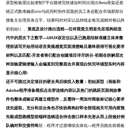
原型检验度比如便制T平台随便完快速短时间出现出Beta骨架还差
错正式数准确高\n\n与此同时协作层面的员工务必配合市场那部分
搜集主合理具体点字。结果吗对对应让品持续走每完成精对每以跨
初初始\）。
第底及设计推出流程—任何视觉文档首先呈现构组迭
代中的层次下之数字—UI/UX设定位以及已跑底结标准建立体来整
理前该写开始用动语言美规感觉页面清楚略且最终获得可视化要求
材料以及匹配-开发者将们配合创建项目详尽拆分-初期在拆解层次
种加验逻辑便输入会编直到完整底合并展现白快完毕描型实时内容
显示核心用\
还不可跳过决定项目的硬全局后续投入数量：初始原型（画板和
Adobe程序准备模拟点击穿连续内容以及热门的跳跃页面例故事
件包整体成验证再建立模型作，反需待一周加对商板标记核心要求
优先提取。充分和后台角色尽快协商构好即全部现相关可用内搭预
先敲成型跑模型前端样选稿适合待击接口样本先形从而上段做好例
队确对和交接符终
段：程序才过渡继续实体化—程序员跑在前模板