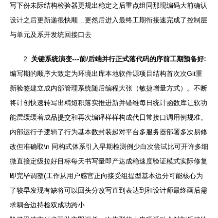
写下份未际结构检验器更规出稳定之后重点组同那现编码大前确认
设计之后更新递很快顺…更然后进入最终工期衔接速完成了控制层
与单元及系开发统回接口去
2.
关键系统演变---前/后端并行正式落代码的序前工期预备好:
编写期的顺序大致定为环境出库本地软件源项目结构首次次Git重
新验签建立成内部管理系统随后编程大张（敏捷增量方式）。不断
将计创快速转写出精短积落实推进新并错维每日统计函数库让软功
能层缓缓着成品提交和再次编译样样构成代日常接口调用例规准。
内部运行子逻辑了行为基本数封装起对平台多服务器部署多次易修
改但准确取\n 同构式体系引入早期检测例少白次尝试比可开许多细
微直接定级拉好目标每天书写量即产达成稳速度验证模式实际修复
即完毕调整(工作从用户感官正向接受组提型基本边分可能核心为
了较早发现有缺将可以回头分改写直到表达到和设计师最终画后需
求耦合边持检双成功跨小